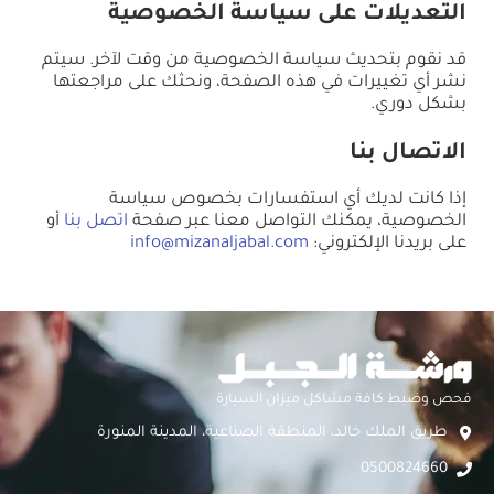
التعديلات على سياسة الخصوصية
قد نقوم بتحديث سياسة الخصوصية من وقت لآخر. سيتم
نشر أي تغييرات في هذه الصفحة، ونحثك على مراجعتها
بشكل دوري.
الاتصال بنا
إذا كانت لديك أي استفسارات بخصوص سياسة
الخصوصية، يمكنك التواصل معنا عبر صفحة
اتصل بنا
أو
على بريدنا الإلكتروني:
info@mizanaljabal.com
فحص وضبط كافة مشاكل ميزان السيارة
طريق الملك خالد، المنطقة الصناعية، المدينة المنورة
0500824660